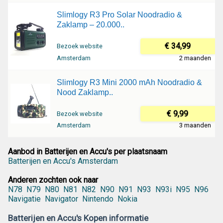
Slimlogy R3 Pro Solar Noodradio &
Zaklamp – 20.000..
€ 34,99
Bezoek website
Amsterdam
2 maanden
Slimlogy R3 Mini 2000 mAh Noodradio &
Nood Zaklamp..
€ 9,99
Bezoek website
Amsterdam
3 maanden
Aanbod in Batterijen en Accu's per plaatsnaam
Batterijen en Accu's Amsterdam
Anderen zochten ook naar
N78
N79
N80
N81
N82
N90
N91
N93
N93i
N95
N96
Navigatie
Navigator
Nintendo
Nokia
Batterijen en Accu's Kopen informatie