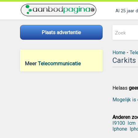
Al 25 jaar 
Plaats advertentie
Home
-
Tel
Carkits
Meer
Telecommunicatie
Helaas
gee
Mogelijk is 
Anderen zoc
I9100
Icm
Iphone
Iph