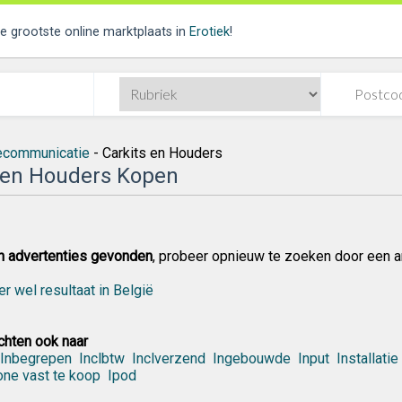
de grootste online marktplaats in
Erotiek
!
ecommunicatie
- Carkits en Houders
 en Houders Kopen
n advertenties gevonden
, probeer opnieuw te zoeken door een a
er wel resultaat in België
hten ook naar
Inbegrepen
Inclbtw
Inclverzend
Ingebouwde
Input
Installatie
one vast te koop
Ipod