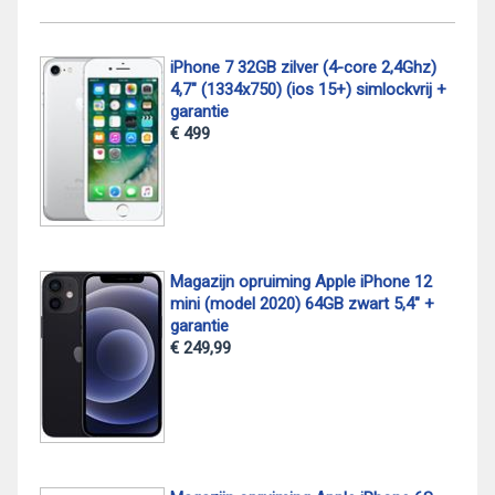
iPhone 7 32GB zilver (4-core 2,4Ghz)
4,7" (1334x750) (ios 15+) simlockvrij +
garantie
€ 499
Magazijn opruiming Apple iPhone 12
mini (model 2020) 64GB zwart 5,4" +
garantie
€ 249,99