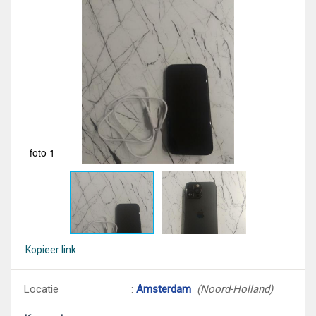
foto 1
fot
Kopieer link
Locatie
:
Amsterdam
(Noord-Holland)